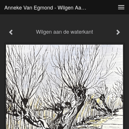
Anneke Van Egmond - Wilgen Aan De Waterkant
Tog
navi
Wilgen aan de waterkant