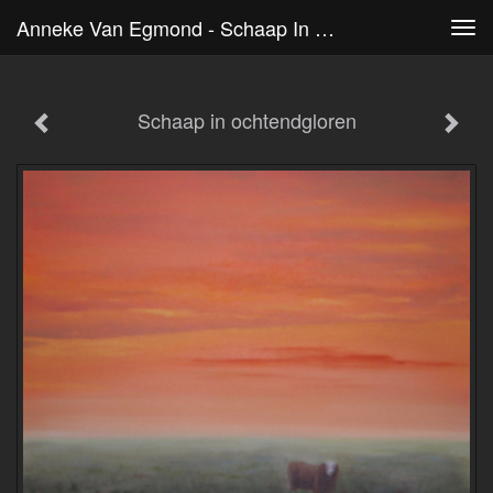
Anneke Van Egmond - Schaap In Ochtendgloren
Tog
navi
Schaap in ochtendgloren