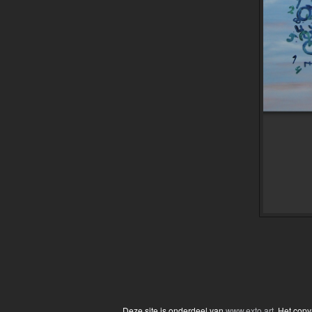
Deze site is onderdeel van
www.exto.art
. Het cop