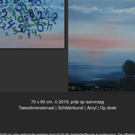
70 x 90 cm, © 2019, prijs op aanvraag
Tweedimensionaal | Schilderkunst | Acryl | Op doek
yright op alle getoonde werken berust bij de desbetreffende kunstenaars. De afbe