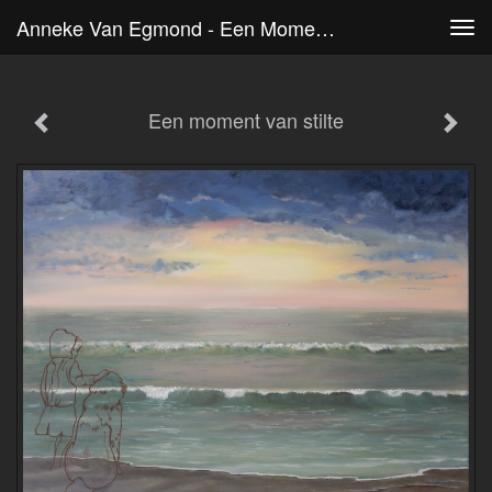
Anneke Van Egmond - Een Moment Van Stilte
Tog
navi
Een moment van stilte