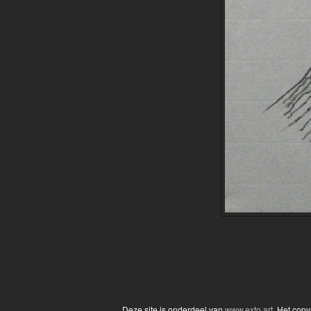
Deze site is onderdeel van
www.exto.art
. Het cop