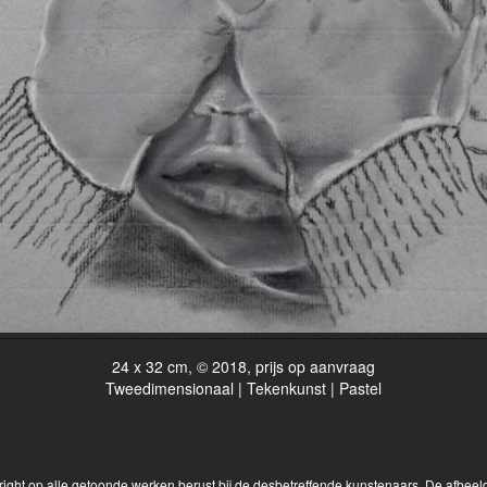
24 x 32 cm, © 2018, prijs op aanvraag
Tweedimensionaal | Tekenkunst | Pastel
yright op alle getoonde werken berust bij de desbetreffende kunstenaars. De afbe