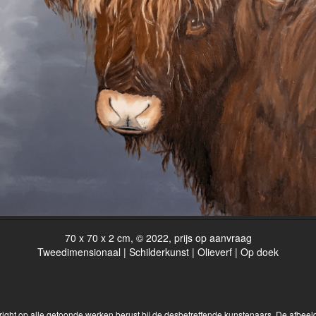
70 x 70 x 2 cm, © 2022, prijs op aanvraag
Tweedimensionaal | Schilderkunst | Olieverf | Op doek
yright op alle getoonde werken berust bij de desbetreffende kunstenaars. De afbe