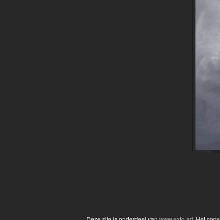
Deze site is onderdeel van
www.exto.art
. Het cop